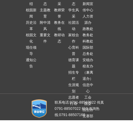
绍
态
采
态
新闻宣
校园新
主题教
教师荣
学生风
传中心
闻
育
誉
采
人力资
历史沿
附中清
教务在
社团活
源办
革
风
线
动
政教处
校园文
重要文
教研动
家校合
教务处
化
件
态
作
科教处
现任领
心育科
国际部
导
普
总务处
通知公
德育课
安稳办
告
题
校友办
招生专
（兼离
栏
退办）
生涯规
信息中
划
心
志愿者
工会
联系电话:0791-88507022 传真
行动
团委
0791-88507022 招生咨询热
招生办
线:0791-88507160
竞赛部
招采中
备案/ 许可证编号为：
赣ICP备
心
05000394号-1
版权所有：江西师