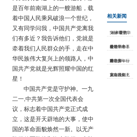
是百年前南湖上的一艘游船，载
相关新闻
着中国人民乘风破浪一个世纪，
又有同学问我，中国共产党离我
“未来讲堂——‘颂中华文脉·育鸿...
们有多近？我告诉他们，党就是
港赣同心丨香港中华基金中学来校...
牵着我们人民群众的手，走在中
华民族伟大复兴上的领路人，中
踏山河，行遍赣鄱——附中少年，春...
国共产党就是光辉照耀中国的红
大咖云集！从南昌到北京，我们完...
星！
中国共产党是守护神。一九
二一,中共第一次全国代表会
议，标志着中国共产党正式成
立，这是开天辟地的大事，使中
国的革命面貌焕然一新。以无产