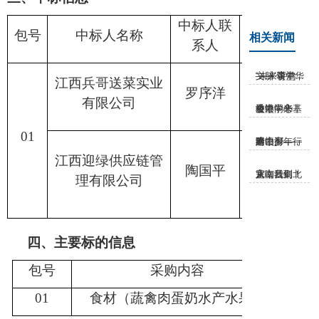
中标人联
中标人联系
包号
中标人名称
相关新闻
系人
话
“未来讲堂——‘颂中华文脉·育鸿...
江西兵哥送菜实业
罗序洋
181708962
有限公司
港赣同心丨香港中华基金中学来校...
01
踏山河，行遍赣鄱——附中少年，春...
江西迎绿供应链管
陶国平
177791053
大咖云集！从南昌到北京，我们完...
理有限公司
四、主要标的信息
包号
采购内容
数量
01
食材（蔬禽肉蛋奶水产水果）