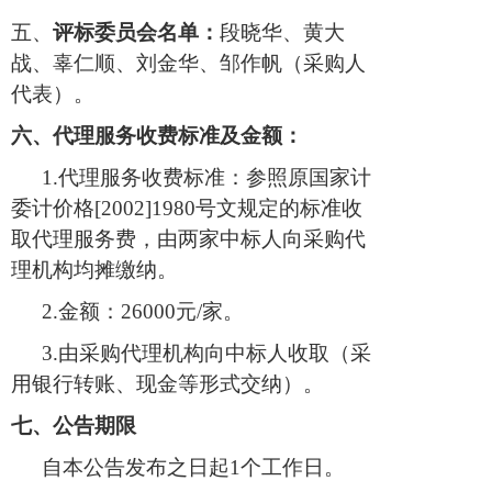
五、
评标委员会名单：
段晓华
、
黄大
战
、
辜仁顺
、
刘金华
、
邹作帆
（
采购人
代表
）。
六、代理服务收费标准及金额：
1.
代理服务收费标准：参照原
国家计
委计价格
[2002]1980号文规定的标准收
取代理服务费，由两家中标人向采购代
理机构均摊缴纳。
2.金额：
26000
元
/家
。
3.由采购代理机构向中标人收取（采
用银行转账、现金等形式交纳）。
七
、公告期限
自本公告
发布
之日起
1个工作日。