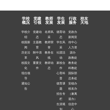
学校
党建
教师
学生
行政
校友
概况
引领
发展
发展
服务
天地
学校介
党建动
名师风
德育动
党政办
绍
态
采
态
新闻宣
校园新
主题教
教师荣
学生风
传中心
闻
育
誉
采
人力资
历史沿
附中清
教务在
社团活
源办
革
风
线
动
政教处
校园文
重要文
教研动
家校合
教务处
化
件
态
作
科教处
现任领
心育科
国际部
导
普
总务处
通知公
德育课
安稳办
告
题
校友办
招生专
（兼离
栏
退办）
生涯规
信息中
划
心