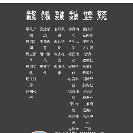
学校
党建
教师
学生
行政
校友
概况
引领
发展
发展
服务
天地
学校介
党建动
名师风
德育动
党政办
绍
态
采
态
新闻宣
校园新
主题教
教师荣
学生风
传中心
闻
育
誉
采
人力资
历史沿
附中清
教务在
社团活
源办
革
风
线
动
政教处
校园文
重要文
教研动
家校合
教务处
化
件
态
作
科教处
现任领
心育科
国际部
导
普
总务处
通知公
德育课
安稳办
告
题
校友办
招生专
（兼离
栏
退办）
生涯规
信息中
划
心
志愿者
工会