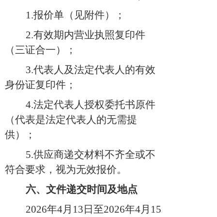
1
.
报价
单
（见附件）
；
2
.
有效期内营业执照复印件
（三证合一）；
3
.
代表人及法定代表人的有效
身份证复印件
；
4
.
法定代表人授权委托书原件
（
代表是法定代表人的无需提
供
）
；
5.
供应商递交材料不齐全或不
符合要求，视为无效报价。
六、文件递交时间及地点
202
6
年
4
月
13
日
至
202
6
年
4
月
15