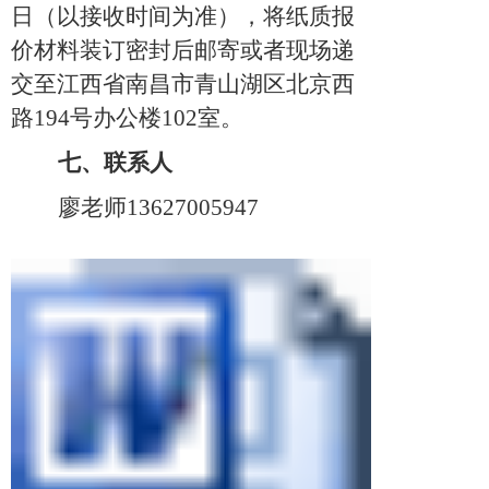
日
（以接收时间为准），
将纸质报
价材料装订密封后
邮寄或者现场
递
交至江西省南昌市青山湖区北京西
路
194号办公楼102室。
七、联系人
廖老师
13627005947